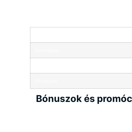
lehetőséget adva arra, hogy más játékosokkal
játékélmény minősége is kiemelkedő. Az élő k
érzed magad egyedül.
Játék típusa
Nyerőgépek
Asztali játékok
Élő kaszinó
Bónuszok és promóci
A Robocat kaszinó különböző bónuszokat és p
legnépszerűbb bónusz a Robocat casino no dep
jelenti, hogy regisztráció után azonnal játszh