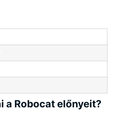
átékok széles választékát kínálja, hanem a
és segítőkészek, így a játék során sosem
Kifizetési arány
1%
%
 a Robocat előnyeit?
lizálni a nyerési lehetőségeiket. Az egyik
ázat nélkül próbálják ki a platformot. Ez azt
ség a kaszinó felfedezésére.