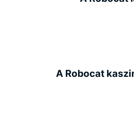
Amikor először léptem be a Robocat kaszinó v
zökkenőmentes, és a játékok gyorsan betöltő
tiszteletben tartja a játékosok idejét és élmé
is egyszerű volt, a Robocat casino login fol
A kaszinó weboldala mobilbarát, így a játék
inkább a telefonjukon játszanak. A Robocat 
játékosok számára. Az első néhány játék ut
A Robocat kaszin
A Robocat kaszinó játékfelhozatala lenyűgöző
játékokat, amelyek közül bőven válogathatsz
arányokkal rendelkezik. Ezen kívül a Robocat 
kockázatosabb játékokat kedveled, érdemes ki
Az élő kaszinó részleg külön élményt nyújt, ah