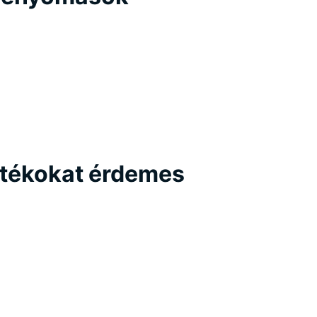
álóbarát felület. A navigáció
igényes, jól megtervezett platform, amely
t csinálnak a játékhoz. Az első regisztrációm
ösen fontosnak tartom, hiszen sokan manapság
nokon is simán fut, ami nagy előny a modern
tam a Robocat közösségéhez.
játékokat érdemes
ékokat, nyerőgépeket és élő kaszinó
izgalmas grafikával és magas kifizetési
amelyek óriási nyereményeket kínálnak. Ha a
stratégiád nagy szerepet játszik.
lette játékok szórakoztatóak és interaktívak,