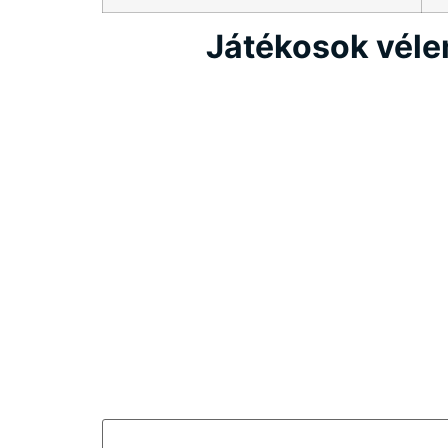
Játékosok véle
A Robocat kaszinó vélemények általában kedv
széles játékkínálatot és az ügyfélszolgálat 
is, ami fontos szempont a szerencsejátékoso
krupiék mellett játszva érzik magukat.
Azonban találkozhatunk néhány kritikával is. 
hosszabb időt vehetnek igénybe. Fontos, hog
Összességében a Robocat kaszinó vélemények 
játékélményt keresed.
Votre adresse e-mail ne sera pas publiée.
Les
Commentaire
*