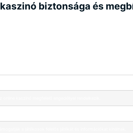
 kaszinó biztonsága és megb
téma, hiszen az online szerencsejáték során a játékosok 
nebb titkosítási technológiákat alkalmazza, hogy megóvja 
en, és sok játékos dicséri a platform megbízhatóságát.
rzéseken, így biztos lehetsz benne, hogy a játékok tisztes
iatt, mivel a Robocat kaszinó elkötelezett a biztonságos 
szem előtt, hanem a felelős szerencsejátékot is támogatja, 
Leírás
z online kaszinó megfelelő engedéllyel rendelkezik.
 felhasználói adatok védelmét modern titkosítás biztosítja.
ámogatják a játékosok felelős játékát és információkat kínálnak.