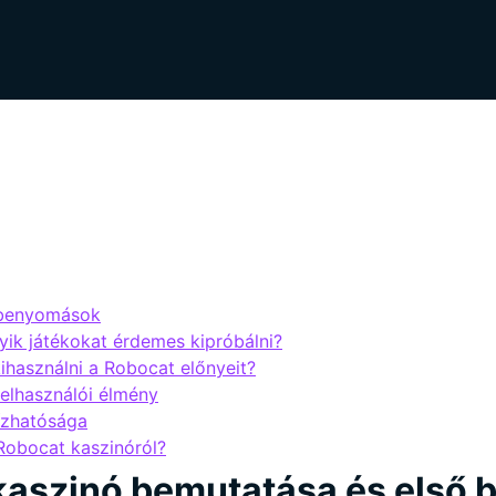
 és a játékosok tapaszt
s a játékosok körében, és nem véletlenül. Az online szere
kban és a felhasználóbarát felületen rejlik. Az alábbiakb
it, hogy segítséget nyújtsak a döntéshozatalban. Ha érdek
 benyomások
yik játékokat érdemes kipróbálni?
használni a Robocat előnyeit?
felhasználói élmény
ízhatósága
Robocat kaszinóról?
kaszinó bemutatása és első