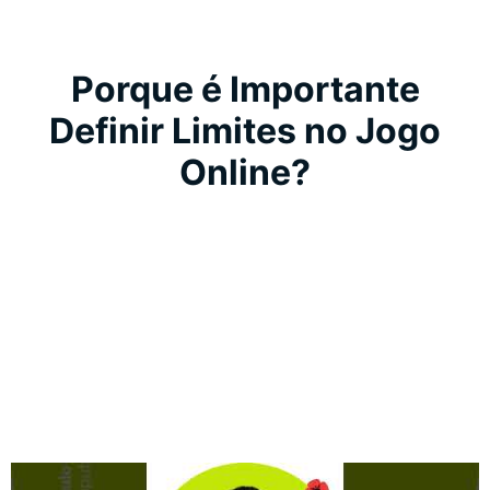
funcionalidades para manter o controlo total sobre os
seus gastos e tempo de jogo.
Porque é Importante
Definir Limites no Jogo
Online?
Antes de detalharmos os passos, é fundamental
perceber a importância destas ferramentas. Definir
limites não é um sinal de fraqueza, mas sim uma
demonstração de inteligência e responsabilidade. Estas
ferramentas ajudam-no a cumprir orçamentos
predefinidos, evitar apostas impulsivas e a garantir que
o jogo não interfere com outras responsabilidades da
sua vida. Elas são a primeira linha de defesa para um
entretenimento seguro.