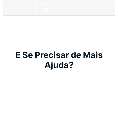
após um
tempo limite.
Autoexclusão
Bloqueia o
Imediata e
acesso à conta
irrevogável durante
por um período
o período
escolhido.
E Se Precisar de Mais
Ajuda?
Se achar que perdeu o controlo sobre os seus hábitos
de jogo, as ferramentas da
esconline
são um excelente
primeiro passo. No entanto, não hesite em procurar
ajuda externa. Organizações como o Instituto de Apoio
ao Jogador (IAJ) em Portugal oferecem apoio gratuito
e confidencial. Lembre-se: jogar de forma responsável é
a chave para garantir que a sua experiência no