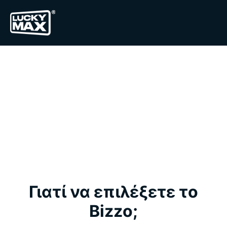
Η Διασκέδαση στο
Bizzo Greece
« `html
Η Διασκέδαση στο
Bizzo Greece
Γιατί να επιλέξετε το
Bizzo;