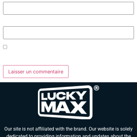
Site web
Enregistrer mon nom, mon e-mail et mon site dans le
navigateur pour mon prochain commentaire.
Our site is not affiliated with the brand. Our website is solely
dedicated to providing information and updates about the