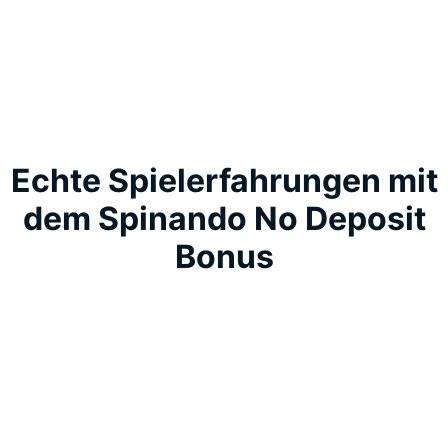
führen.
Der Spieler
Thomas R.
bemerkt: « Ich habe einmal einen
Fehler gemacht und die Umsatzbedingungen nicht
gelesen. Ich dachte, ich könnte einfach gewinnen und
auszahlen, aber am Ende war ich enttäuscht, weil ich
nicht alle Anforderungen erfüllt hatte. »
Echte Spielerfahrungen mit
dem Spinando No Deposit
Bonus
Um ein vollständiges Bild vom Spinando No Deposit
Bonus zu erhalten, ist es wichtig, echte
Spielerfahrungen zu betrachten. Viele Spieler berichten
von ihren positiven Erlebnissen und den Gewinnen, die
sie erzielt haben. Gleichzeitig gibt es jedoch auch
Geschichten von Enttäuschungen.