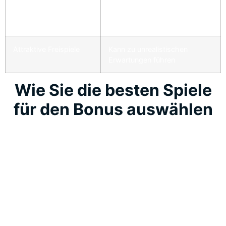
Möglichkeit, neue
Begrenzte
Spiele zu testen
Auszahlungsmöglichkeiten
Attraktive Freispiele
Kann zu unrealistischen
Erwartungen führen
Wie Sie die besten Spiele
für den Bonus auswählen
Die Auswahl der richtigen Spiele ist entscheidend, um
den Spinando No Deposit Bonus optimal zu nutzen.
Spieler sollten nach Slots suchen, die nicht nur
unterhaltsam sind, sondern auch eine hohe RTP bieten.
Beliebte Slots sind oft eine gute Wahl, da sie erprobt
sind und viele Spieler sie bevorzugen.
Darüber hinaus sollten Spieler auf die Volatilität der
Spiele achten. Spiele mit niedriger Volatilität bieten