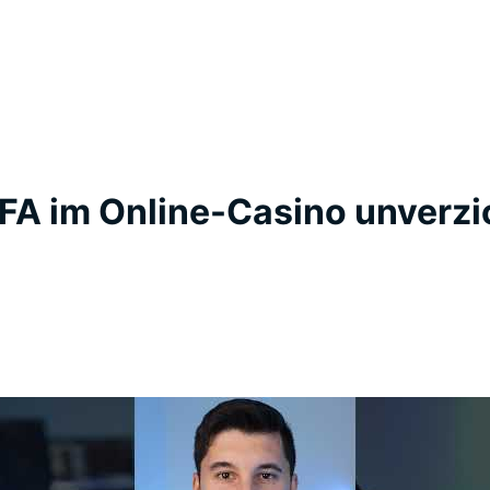
rößter Bedeutung. Gerade bei der Verwaltung von Einzahlun
ten Methoden hierfür ist die Zwei-Faktor-Authentifizierung (
imo casino aktivieren, welche Vorteile sie bietet und wie si
A im Online-Casino unverzic
, ist es wichtig, die Gründe zu verstehen. Die Zwei-Faktor
enn jemand Ihr Passwort kennen sollte, könnte er ohne den
greifen. Dies schützt nicht nur Ihr Guthaben, sondern auch 
enn Sie einen lukrativen Golisimo casino promo code einge