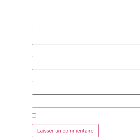
Nom
*
E-mail
*
Site web
Enregistrer mon nom, mon e-mail et mon si