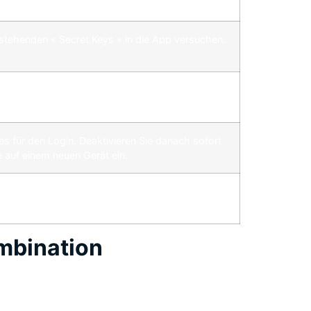
Lösung
tehenden « Secret Keys » in die App versuchen.
en der Authenticator-App durchführen.
 für den Login. Deaktivieren Sie danach sofort
e auf einem neuen Gerät ein.
imo casino und überprüfen Sie Ihre hinterlegten
ombination
e Auszahlung von Gewinnen aus Boni verzögert.
etrugsprüfungen seitens des Casinos verkürzen