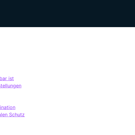
wei-Faktor-Authentifizi
ar ist
stellungen
ination
alen Schutz
wei-Faktor-Authentifizi