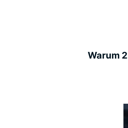
casino
Die Sicherheit Ihres Spielerkontos ist von g
bestmöglich geschützt sein. Eine der effektivs
Schritt für Schritt, wie Sie die 2FA im Golis
deposit Bonus interagiert.
Warum 2F
Bevor wir zur praktischen Einrichtung kommen
eine zweite Sicherheitsebene hinzu. Selbst w
auf Ihr Mobiltelefon – nicht auf Ihr Konto zu
Boni wie den Golisimo casino bonus. Gerade w
entscheidend.