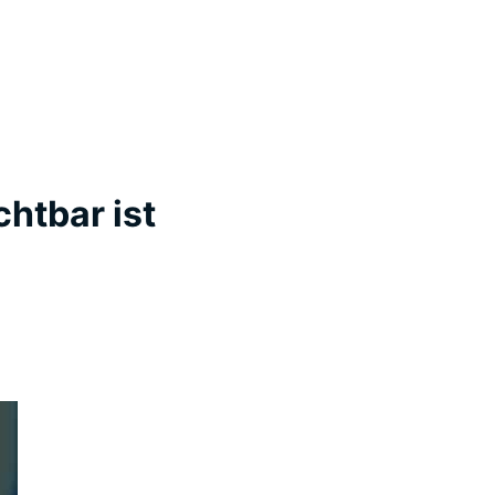
gen, Boni und Gewinnen sollte der Zugang
2FA). Diese detaillierte Anleitung erklärt
e mit Bonusaktionen wie dem Golisimo casino no
htbar ist
-Authentifizierung fügt Ihrem Login-Prozess
 zweiten Faktor – typischerweise einen Code
persönliche Daten und etwaige freizuspielende
löst haben, ist dieser zusätzliche Schutz