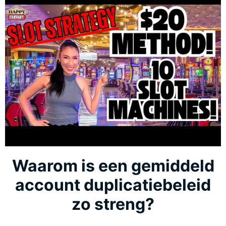
Waarom is een gemiddeld
account duplicatiebeleid
zo streng?