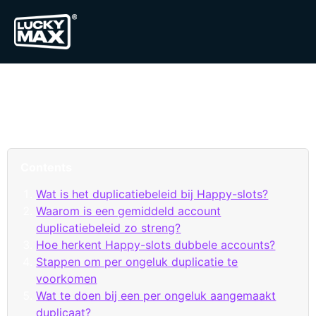
Happy-slots Account
Duplication Policy
Contents
Wat is het duplicatiebeleid bij Happy-slots?
Waarom is een gemiddeld account
duplicatiebeleid zo streng?
Hoe herkent Happy-slots dubbele accounts?
Stappen om per ongeluk duplicatie te
voorkomen
Wat te doen bij een per ongeluk aangemaakt
duplicaat?