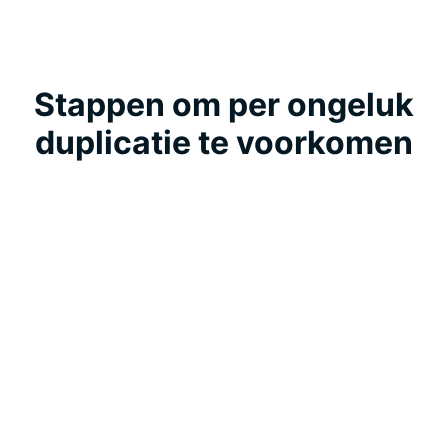
ongeluk een tweede account maakt, wordt de code
ongeldig verklaard en kunnen eventuele free spins
worden geannuleerd.
Stappen om per ongeluk
duplicatie te voorkomen
Om problemen te voorkomen, volgt u deze eenvoudige
stappen:
Registreer slechts één account met uw echte
personalia.
Gebruik een uniek e-mailadres dat u nooit eerder
voor een ander casino hebt gebruikt.
Meld adreswijzigingen direct aan de klantenservice
voordat u een nieuwe storting doet.
Vermijd het delen van uw wifi-thuisnetwerk met
andere spelers die ook een Happy-slots-account
hebben – gebruik anders aparte inloggegevens.