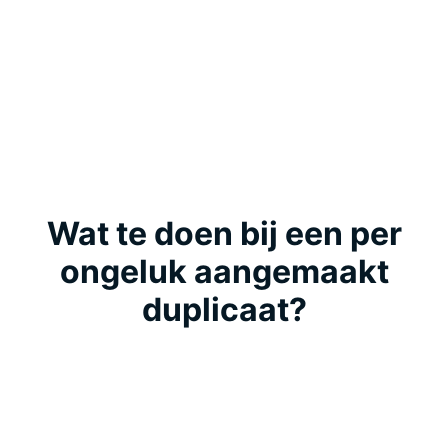
Reset uw browser cookies niet voordat u inlogt,
omdat dit als een nieuwe apparaat-ID kan worden
gezien.
Bij het claimen van
Happy-slots free spins
is het
essentieel dat de promotie alleen op uw enige account
wordt toegepast. Lukraak meerdere accounts openen
leidt tot onmiddellijke intrekking van de free spins en
winsten.
Wat te doen bij een per
ongeluk aangemaakt
duplicaat?
Mocht u per abuis een extra account hebben
aangemaakt, neem dan direct contact op met de
klantenservice van
Happy-slots
. Zij kunnen meestal het
oudste account behouden en het andere account