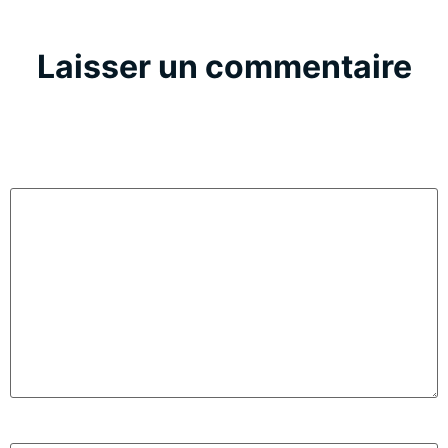
iedereen te garanderen.
Laisser un commentaire
Votre adresse e-mail ne sera pas publiée.
Les champs
obligatoires sont indiqués avec
*
Commentaire
*
Nom
*