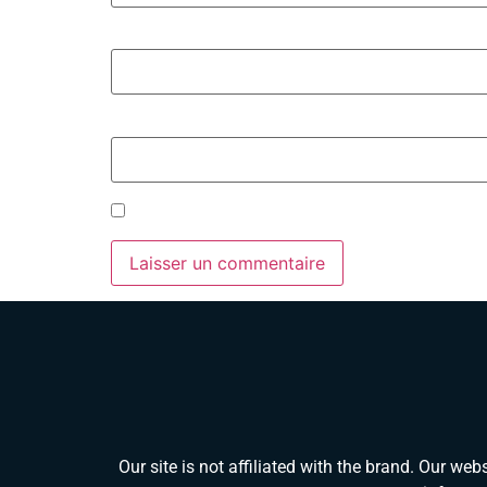
E-mail
*
Site web
Enregistrer mon nom, mon e-mail et mon si
Our site is not affiliated with the brand. Our we