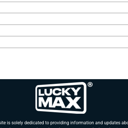
te dans le navigateur pour mon prochain commentaire.
bsite is solely dedicated to providing information and updates ab