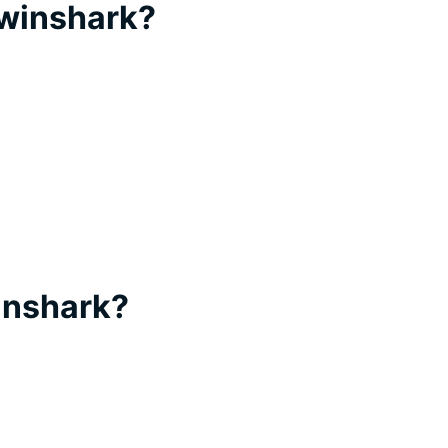
 winshark?
ia, aby chronić dane graczy. Wszystkie
ładami są regularne audyty oraz współpraca
apewnia transparentność i bezpieczeństwo w
wypłaty zawsze dotarły na czas i bez
unikać potencjalnych oszustw. To buduje
inshark?
de wszystkim upewnij się, że Twoje konto
Ważne jest, aby te dokumenty były aktualne
. Kasyno winshark ma określone limity,