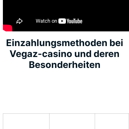
Einzahlungsmethoden bei
Vegaz-casino und deren
Besonderheiten
Vegaz-casino bietet eine Vielzahl an beliebten
Zahlungsoptionen. Die Wahl der Methode kann indirekt
Einfluss auf den Verifizierungsaufwand haben. Die
folgende Tabelle gibt einen Überblick über gängige
Methoden:
Zahlungsmethode
Einzahlungsdauer
Gebühren