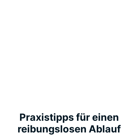
regulierte Casino muss seine Kunden identifizieren. Der
Mythos der « anonymen Einzahlung » bezieht sich
lediglich auf die Tatsache, dass die Prüfung nicht
zwingend *vor* der ersten Einzahlung stattfinden muss.
Sie können also ohne Vorlage von Dokumenten Geld auf
Ihr Spielerkonto überweisen. Sobald Sie jedoch Gewinne
ausgezahlt haben möchten, wird
Vegaz-casino casino
die Verifizierung verlangen. Ein Casino, das dauerhaft
auf eine Verifizierung verzichtet, operiert
höchstwahrscheinlich ohne gültige Lizenz und ist nicht
vertrauenswürdig. Selbst ein verlockender
Vegaz-
casino no deposit
bonus, bei dem Sie ohne Einzahlung
starten, erfordert für eine spätere Auszahlung die
vollständige Kontoüberprüfung.
Praxistipps für einen
reibungslosen Ablauf