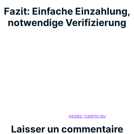
Fazit: Einfache Einzahlung,
notwendige Verifizierung
Zusammenfassend lässt sich sagen: Eine Einzahlung bei
Vegaz-casino ist schnell und unkompliziert möglich,
ohne dass sofort Dokumente hochgeladen werden
müssen. Die Verifizierung ist jedoch ein fester und
unvermeidlicher Bestandteil des Prozesses in einem
lizenzierten Online-Casino. Sie sollten sie als
Sicherheitsfeature betrachten, das Ihren Account und
Ihre Finanzen schützt. Indem Sie die Dokumente
frühzeitig bereithalten, stellen Sie sicher, dass Ihnen bei
einem Gewinn keine unnötigen Wartezeiten entstehen.
Weitere Details finden Sie direkt auf der offiziellen
Website. Besuchen Sie dafür
vegaz-casino.eu
.
Laisser un commentaire