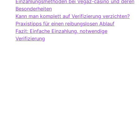
Einzahlungsmethoden bei Vegaz-casino und deren
Besonderheiten
Kann man komplett auf Verifizierung verzichten?
Praxistipps für einen reibungslosen Ablauf
Fazit: Einfache Einzahlung, notwendige
Verifizierung
Kann man bei Vegaz-
casino ohne
Verifizierung
einzahlen?
Die Frage nach einer Einzahlung ohne Verifizierung ist
für viele neue Spieler entscheidend. Sie wünschen sich
einen schnellen Start ohne bürokratische Hürden. In
diesem Artikel klären wir auf, was bei Vegaz-casino in