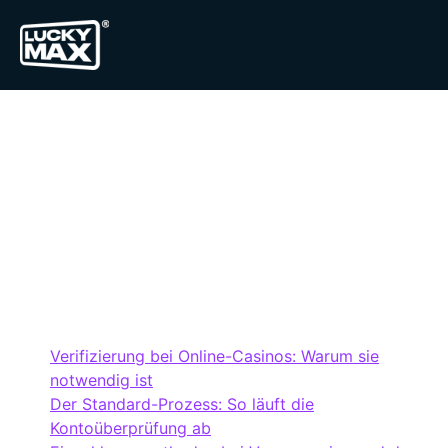
Kann man bei
Vegaz-casino ohne
Verifizierung
einzahlen?
Inhalt
Verifizierung bei Online-Casinos: Warum sie
notwendig ist
Der Standard-Prozess: So läuft die
Kontoüberprüfung ab