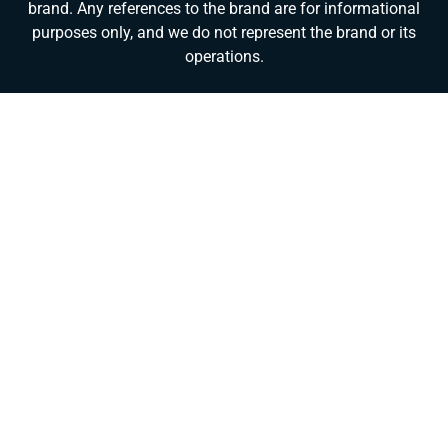
brand. Any references to the brand are for informational
purposes only, and we do not represent the brand or its
operations.