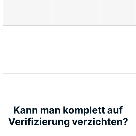
Paysafecard
Sofort
Gebührenfrei
Ein Angebot wie
Vegaz-casino free spins
steht oft
unabhängig von der gewählten Zahlungsmethode zur
Verfügung.
Kann man komplett auf
Verifizierung verzichten?
Die klare Antwort lautet: Nein, nicht dauerhaft. Jedes