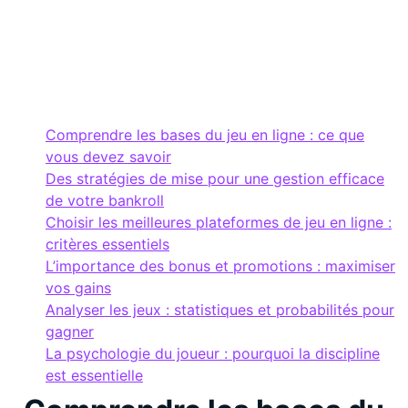
vous découvrirez des techniques éprouvées pour
améliorer votre jeu, gérer votre bankroll et choisir les
meilleures plateformes. Préparez-vous à plonger dans
l’univers du jeu en ligne avec des insights précieux pour
booster votre réussite!
Comprendre les bases du jeu en ligne : ce que
vous devez savoir
Des stratégies de mise pour une gestion efficace
de votre bankroll
Choisir les meilleures plateformes de jeu en ligne :
critères essentiels
L’importance des bonus et promotions : maximiser
vos gains
Analyser les jeux : statistiques et probabilités pour
gagner
La psychologie du joueur : pourquoi la discipline
est essentielle