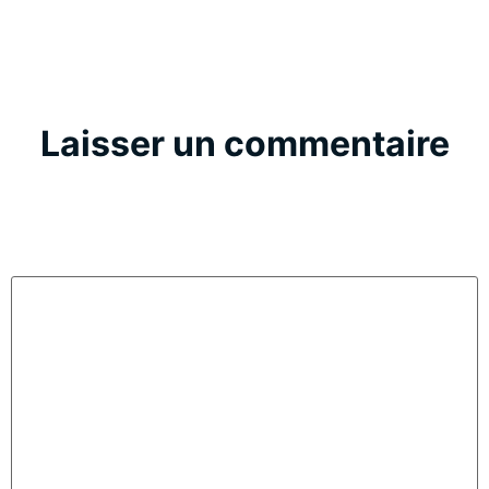
session.
Évitez de jouer sous l’influence de vos émotions.
Prévoyez des pauses régulières pour garder un
esprit lucide.
Laisser un commentaire
Votre adresse e-mail ne sera pas publiée.
Les champs
obligatoires sont indiqués avec
*
Commentaire
*