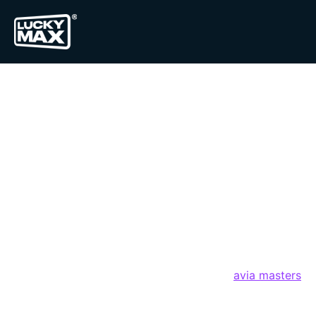
Les Avia Masters
révèlent comment
optimiser vos
chances de gagner
en ligne
Dans cet article, nous allons explorer des stratégies
pratiques et des conseils des experts des
avia masters
pour maximiser vos chances de gagner dans les jeux en
ligne. Que vous soyez novice ou joueur expérimenté,