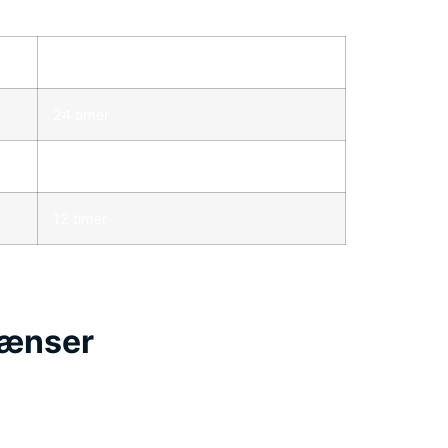
Typisk behandlingstid
24 timer
24-48 timer
12 timer
ætningskravet på 35x bonusbeløbet ved
rænser
 indbetaling er 50 kr., mens max. udbetaling
u ofte bruge en bestemt betalingsmetode –
e automatisk.