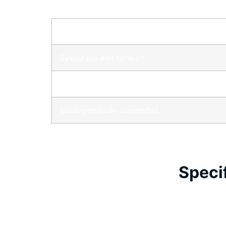
hævning:
Dokument
Gyldigt pas eller kørekort
Nembank-konto eller kontoudtog
Betalingsmetode-screenshot
Hvis du har brug for en
Mr-green-casino bo
spilleautomater. Vælg altid spil med RTP ove
Speci
Mr-green-casino understøtter danske betaling
pr. transaktion ligger på 50.000 kr. For at kval
typisk Trustly – og indtaste en gyldig
Mr-gre