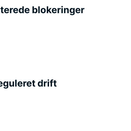
laterede blokeringer
der myndighedsindsigt. Følg disse trin:
res permanent.
pærret som følge af operatørens blacklist-
guleret drift
aming. Den gennemsnitlige RTP på platformen
1%) er altid tilgængelige. Husk at
Mr-
rnes straks. For at holde dig informeret om
lle på en blacklistet udbyder og beskytter