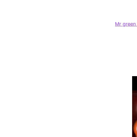
For at bekræfte om Mr-green-casino er godken
register over licenserede udbydere.
Mr green 
overholdelse af markedsføringsloven, ansvarli
trin-for-trin guide til at tjekke den aktuelle st
Gå til Spillemyndighedens hjemmeside o
Søg efter « Mr-green-casino » eller den
Kontrollér om der er påbud, bøder eller 
Læs eventuelle pressemeddelelser om bla