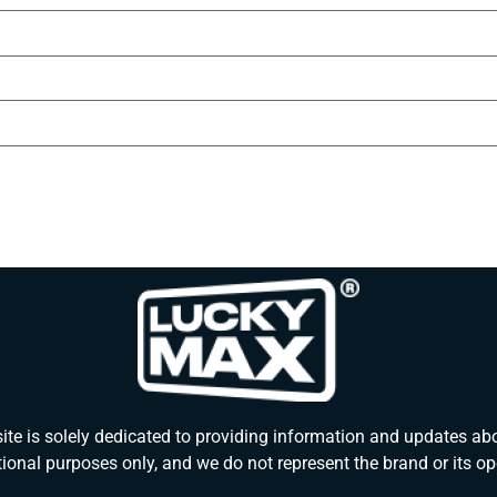
te dans le navigateur pour mon prochain commentaire.
bsite is solely dedicated to providing information and updates ab
ional purposes only, and we do not represent the brand or its op