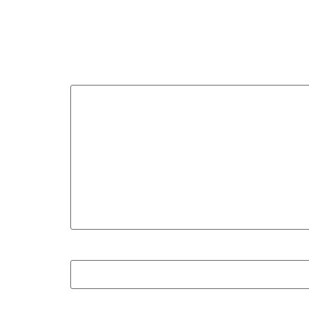
Votre adresse e-mail ne sera pas publiée.
Les
Commentaire
*
Nom
*
E-mail
*