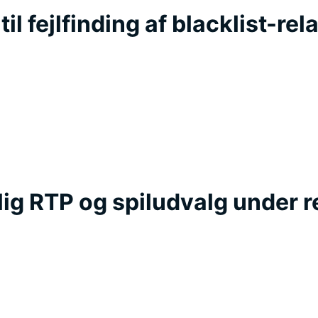
 til fejlfinding af blacklist-re
r at kontoen er spærret, kan det skyldes at operatøren er un
ler mail og spørg efter din kontostatus.
toen er lukket – referer til Spillemyndighedens regler.
er for at fremskynde en eventuel udbetaling.
e spins
eller bonusrunder, så udnyt dem før kontoen spær
lemyndigheden, hvis du mener at din konto er uretmæssigt s
g RTP og spiludvalg under re
omater fra udbydere som NetEnt, Play’n GO og Evolution G
 Spil som Starburst (RTP 96,09%) og Book of Dead (RTP 96,2
 er godkendt af Skattestyrelsen – uautoriseret software fje
illemyndighedens nyhedsbrev. På den måde undgår du at spi