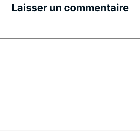
Laisser un commentaire
 champs obligatoires sont indiqués avec
*