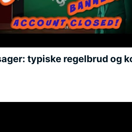
sager: typiske regelbrud og
klist ved gentagne overtrædelser. For Mr-green-casino er 
markedsføring mod sårbare grupper eller forsinket udbetali
pper al reklame og drift i Danmark. Konsekvensen for spille
ontoen.