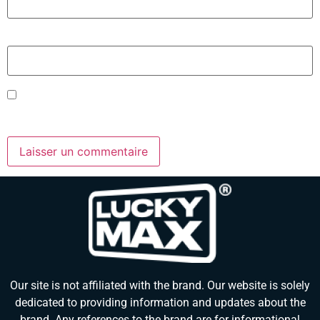
Site web
Enregistrer mon nom, mon e-mail et mon site dans le
navigateur pour mon prochain commentaire.
Our site is not affiliated with the brand. Our website is solely
dedicated to providing information and updates about the
brand. Any references to the brand are for informational