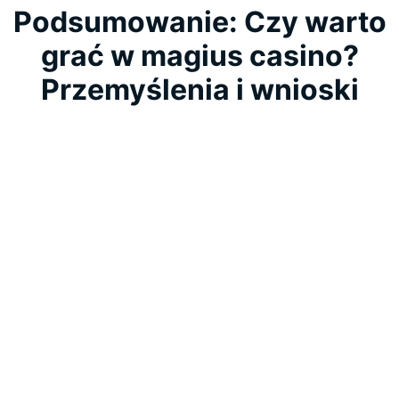
Podsumowanie: Czy warto
grać w magius casino?
Przemyślenia i wnioski
Podsumowując,
magius casino
wydaje się być solidną
platformą do gry online. Licencje, nowoczesne metody
zabezpieczeń oraz pozytywne opinie graczy wskazują
na jej uczciwość i bezpieczeństwo. Dodatkowo,
atrakcyjne bonusy oraz promocje związane z
odpowiedzialnym hazardem czynią z magius kasyno
miejsce, w którym warto spróbować swoich sił.
Oczywiście, jak w każdej grze losowej, zawsze istnieje
ryzyko. Kluczowe jest, aby grać odpowiedzialnie i
pamiętać, że hazard powinien być formą rozrywki, a nie
sposobem na zarobek. Jeśli będziesz pamiętać o tym,
magius kasyno może stać się miejscem, w którym