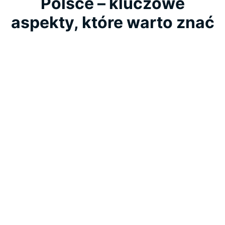
Polsce – kluczowe
aspekty, które warto znać
W Polsce, działalność kasyn online, w tym
magius
casino
, jest ściśle regulowana przez Ministerstwo
Finansów. Warto zaznaczyć, że każde kasyno musi
posiadać odpowiednią licencję, aby móc legalnie
oferować swoje usługi graczom. Licencja ta jest
wydawana po dokładnym sprawdzeniu wszystkich
aspektów działalności, co daje graczom pewność, że
mają do czynienia z rzetelną platformą. Co więcej,
polskie prawo wymaga również, aby kasyna stosowały
odpowiednie zabezpieczenia danych osobowych
graczy, co jest kluczowe w erze cyfrowej.
W przypadku
kasyno magius
, posiadanie licencji
oznacza również, że muszą przestrzegać regulacji
dotyczących odpowiedzialnego hazardu. To znaczy, że
oferują narzędzia, które pomagają graczom