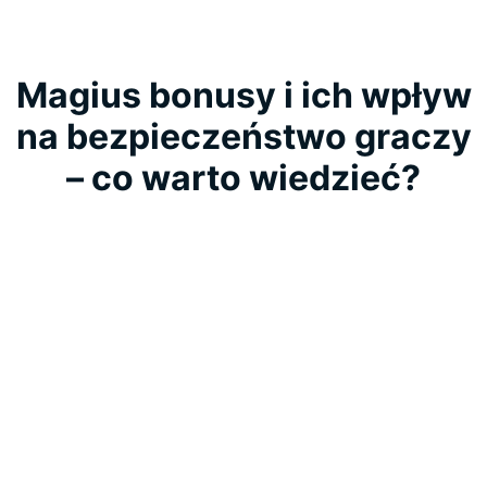
niektóre z tych negatywnych opinii mogą wynikać z
niezrozumienia regulaminu lub procedur kasyna.
Magius bonusy i ich wpływ
na bezpieczeństwo graczy
– co warto wiedzieć?
Bonusy oferowane przez
magius kasyno
mogą być
atrakcyjnym sposobem na zwiększenie potencjalnych
wygranych. Jednakże, często są one obwarowane
różnymi warunkami, które gracze muszą spełnić, aby
móc je wypłacić. Przykładem może być wymóg obrotu,
który określa, ile razy należy obrócić bonus przed jego
wypłatą. To istotne, aby dokładnie czytać regulamin i
zrozumieć, jakie są zasady korzystania z bonusów. W
przeciwnym razie można się rozczarować, gdyż nie
każdy gracz jest w stanie spełnić te wymagania.