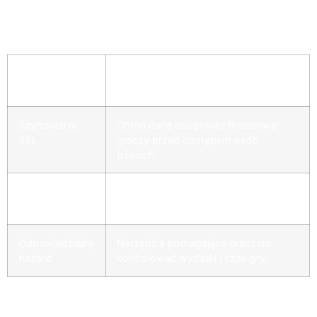
przeżyjesz wiele ekscytujących chwil. Pamiętaj, aby
zawsze kontrolować swoje wydatki i czas spędzany na
grze, by uniknąć nieprzyjemnych niespodzianek.
Metoda
Opis
Zabezpieczeń
Szyfrowanie
Chroń dane osobowe i finansowe
SSL
graczy przed dostępem osób
trzecich.
Regularne
Sprawdzają uczciwość gier oraz
audyty
zabezpieczeń na platformie.
Odpowiedzialny
Narzędzia pomagające graczom
hazard
kontrolować wydatki i czas gry.
Rejestracja konta w magius kasyno.
Logowanie do swojego profilu.