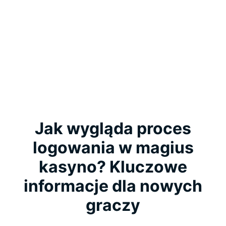
Również warto zwrócić uwagę na promocje dotyczące
odpowiedzialnego hazardu. Magius wprowadza różne
programy, które mają na celu ochronę graczy i
zapobieganie uzależnieniu od hazardu. W ramach tych
programów oferowane są różnorodne narzędzia, takie
jak limity depozytów czy czasowe wykluczenie z gry.
To ważny aspekt, który podnosi bezpieczeństwo
graczy i sprawia, że magius kasyno jest miejscem,
gdzie można grać z większym spokojem.
Jak wygląda proces
logowania w magius
kasyno? Kluczowe
informacje dla nowych
graczy