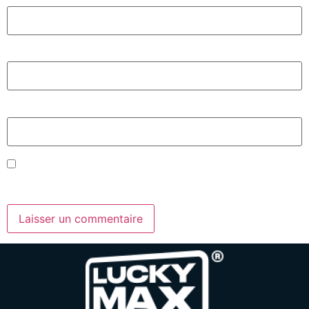
E-mail
*
Site web
Enregistrer mon nom, mon e-mail et mon site dans le
navigateur pour mon prochain commentaire.