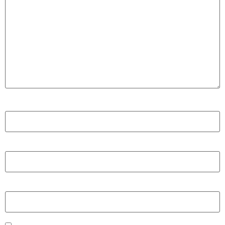
Nom
*
E-mail
*
Site web