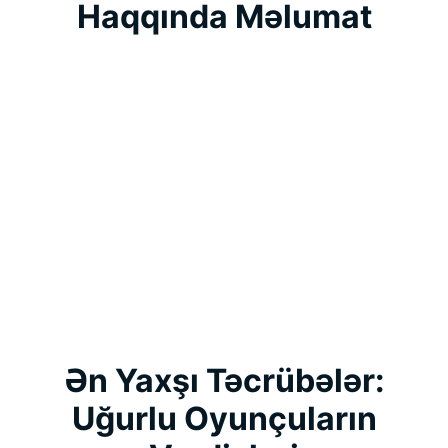
Haqqında Məlumat
Mobil oynamaq bir çox istifadəçi üçün daha rahatdır. Pin
up-un mobil versiyası və ya app vasitəsilə oynamaq
istədikdə diqqət etməli olduğunuz məqamlar:
Smartfonunuzun təhlükəsizlik parametrlərini
yoxlayın və tətbiqin etibarlı mənbədən
yükləndiyindən əmin olun.
Mobil interfeys bəzən masaüstü ilə eyni məzmunu
təqdim etməyə bilər; bəzi oyunlar mobil üçün
optimallaşdırılmamış ola bilər.
Mobil bağlantının stabil olduğunu yoxlayın, çünki
canlı oyunlarda kəsilmə böyük problemlərə səbəb
ola bilər.
Ən Yaxşı Təcrübələr:
Uğurlu Oyunçuların