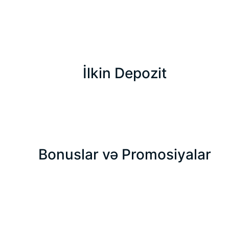
Pul çıxarmaq üçün hesabınızı təsdiq etməlisiniz.
Adətən şəxsiyyət vəsiqəsi və ünvan təsdiqi tələb
olunur. Bu sənədləri sisteme yükləyin və təsdiqin
tamamlanmasını gözləyin.
İlkin Depozit
Depozit metodunu seçin: bank kartı, e-əmanət,
kriptovalyuta və s. Bonus şərtlərini oxuyun; bəzən
ilk depozit üçün əlavə vəsait verilir, amma onun
qaytarılma şərtlərini yaxşıca başa düşün.
Bonuslar və Promosiyalar
Yeni hesab üçün aktiv olan bonuslar, pulsuz
fırlatmalar və VIP proqramlar haqqında məlumat
alın. Hər bir bonusun mərc şərtlərini diqqətlə
oxuyun.