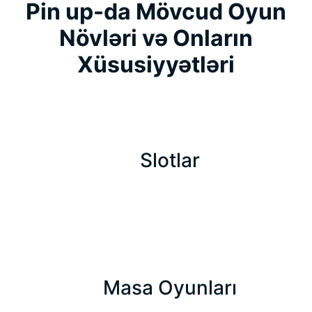
Pin up-da Mövcud Oyun
Növləri və Onların
Xüsusiyyətləri
Pin up Casino geniş oyun seçimi təklif edir. Burada ən
populyar kateqoriyaları və onların əsas xüsusiyyətlərini
qısa şəkildə izah edirəm.
Slotlar
Slotlar klassik və modern olmaqla iki əsas bölməyə
ayrılır. Progresiv jackpotlu slotlar böyük ödüllər və
daha yüksək risk təklif edir. RTP (return to player)
göstəricisinə diqqət yetirin — yüksək RTP olan
slotlar uzun müddətdə daha avantajlıdır.
Masa Oyunları