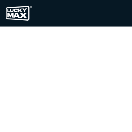
Pin up Casino
Azərbaycanda:
Nədir, Niyə
Seçilməlidir və Necə
Başlamaq Olar
Pin up Casino
Azərbaycanda: Nədir,