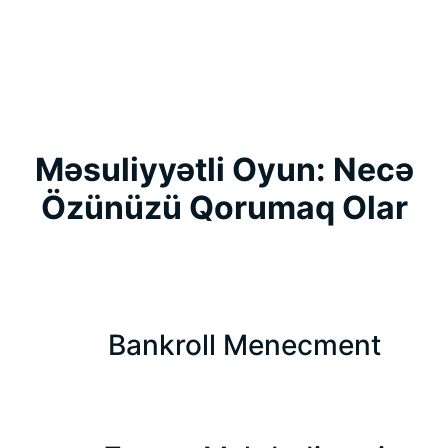
VIP proqramları və sədaqət bonuslarını
qiymətləndirin: uzunmüddətli oyunçu üçün faydalı
ola bilər.
Əgər bonus şərtləri sərtdirsə, bonusu geri
çevirmək yox, adi şəraitdə oynamaq daha məntiqli
ola bilər.
Məsuliyyətli Oyun: Necə
Özünüzü Qorumaq Olar
Oyun zövq üçün olmalıdır, yoxsa problemə
çevrilməməlidir. Aşağıdakı praktik məsləhətlərə əməl
edin:
Bankroll Menecment
Hər zaman itirə biləcəyiniz məbləği oyun üçün
ayırın. Heç vaxt borc pul ilə oynamayın.