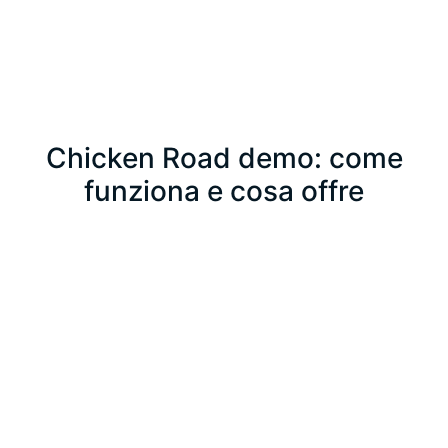
sfide e agli eventi hanno maggiori possibilità di ottenere
risultati migliori. In questo senso, la domanda rimane:
Chicken Road si guadagna davvero? La risposta
dipende dalle aspettative e dall’impegno di ciascun
giocatore.
Chicken Road demo: come
funziona e cosa offre
Per coloro che sono indecisi se scaricare l’app Chicken
Road, è disponibile una versione demo che consente di
provare il gioco senza alcun impegno finanziario. La
demo di Chicken Road offre un’anteprima delle
meccaniche di gioco e delle sfide che gli utenti possono
aspettarsi nella versione completa. Questa opzione è
particolarmente utile per i nuovi utenti che vogliono
valutare se il gioco soddisfa le loro aspettative.
La Chicken Road demo online è accessibile