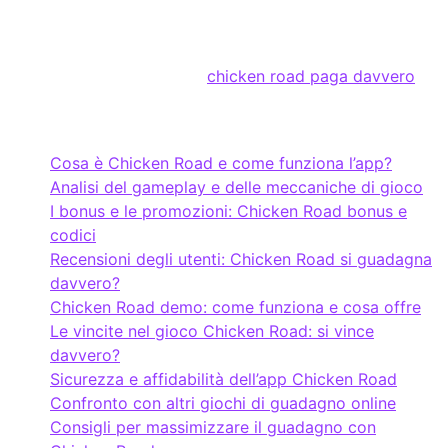
la pena scaricare l’app, esaminando le sue funzionalità, il
gameplay, i bonus offerti e le opinioni di chi l’ha
provata. Con una guida dettagliata, cercheremo di
rispondere alla domanda:
chicken road paga davvero
?
Scopriamo insieme se il gioco offre reali opportunità di
guadagno.
Cosa è Chicken Road e come funziona l’app?
Analisi del gameplay e delle meccaniche di gioco
I bonus e le promozioni: Chicken Road bonus e
codici
Recensioni degli utenti: Chicken Road si guadagna
davvero?
Chicken Road demo: come funziona e cosa offre
Le vincite nel gioco Chicken Road: si vince
davvero?
Sicurezza e affidabilità dell’app Chicken Road
Confronto con altri giochi di guadagno online
Consigli per massimizzare il guadagno con