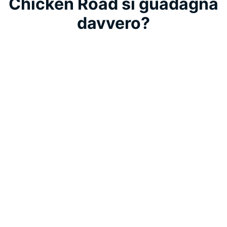
Chicken Road si guadagna
davvero?
Le recensioni degli utenti sono un ottimo indicatore
della qualità e dell’affidabilità di un’applicazione. Molti
giocatori di Chicken Road hanno condiviso le loro
esperienze, evidenziando sia gli aspetti positivi che
negativi del gioco. In generale, le opinioni sembrano
essere favorevoli, con molti utenti che segnalano
un’esperienza di gioco divertente e gratificante.
Tuttavia, ci sono anche alcune critiche riguardo alla
difficoltà di guadagnare somme significative di denaro.
Alcuni utenti affermano che, sebbene sia possibile
guadagnare con Chicken Road, le vincite possono
essere modeste, soprattutto per i nuovi arrivati. È
importante sottolineare che il guadagno dipende molto
dall’impegno e dalla costanza nel gioco. Coloro che
dedicano più tempo e partecipano attivamente alle