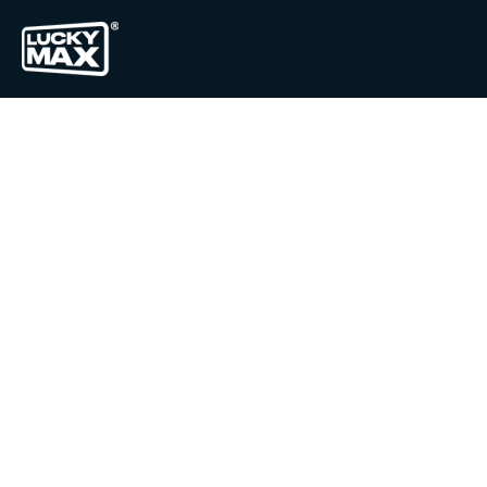
Recensioni degli
esperti su Chicken
Road: vale la pena
scaricare l’app?
Recensioni degli esperti su Chicken Road: vale la pena
scaricare l’app?
In questo articolo esploreremo le recensioni degli
esperti riguardo l’app Chicken Road, un gioco che ha
attirato l’attenzione di molti utenti. Analizzeremo se vale