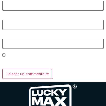
E-mail
*
Site web
Enregistrer mon nom, mon e-mail et mon site dans le
navigateur pour mon prochain commentaire.