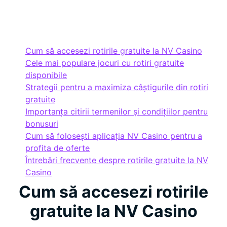
aceste informații te vor ajuta să îți îmbunătățești
experiența de joc și să îți crești șansele de câștig. Haide
să descoperim împreună!
Cum să accesezi rotirile gratuite la NV Casino
Cele mai populare jocuri cu rotiri gratuite
disponibile
Strategii pentru a maximiza câștigurile din rotiri
gratuite
Importanța citirii termenilor și condițiilor pentru
bonusuri
Cum să folosești aplicația NV Casino pentru a
profita de oferte
Întrebări frecvente despre rotirile gratuite la NV
Casino
Cum să accesezi rotirile
gratuite la NV Casino