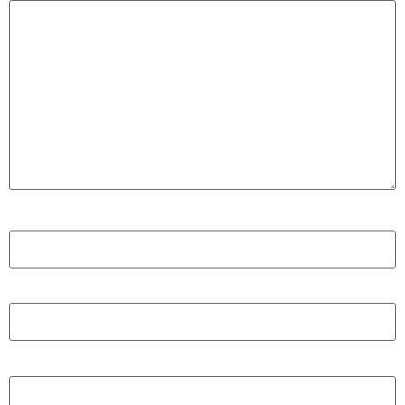
Nom
*
E-mail
*
Site web