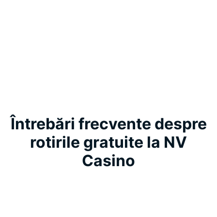
toate ofertele disponibile, inclusiv rotirile gratuite și
bonusurile fără depunere.
Un avantaj al utilizării aplicației este că poți primi
notificări instantanee despre oferte noi. Dacă ești un
jucător activ, acest lucru îți permite să nu pierzi ocazia
de a profita de rotiri gratuite imediat ce sunt
disponibile. În plus, aplicația este optimizată pentru a
oferi o experiență de joc fluidă, astfel încât să te poți
bucura de jocuri preferate în orice moment.
Întrebări frecvente despre
rotirile gratuite la NV
Casino
Ce sunt rotirile gratuite?
Cum pot obține rotiri gratuite?
Există o limită de câștiguri din rotiri gratuite?