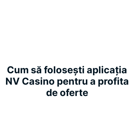
anumite jocuri. Cunoașterea acestor detalii îți va
economisi timp și bani.
De asemenea, verifică termenul de valabilitate al
rotirilor gratuite. Unele oferte pot expira rapid, așa că
asigură-te că le folosești înainte de a fi prea târziu. În
plus, fii atent la cerințele de rulaj; multe rotiri gratuite
vin cu condiții de pariere care trebuie îndeplinite înainte
de a putea retrage câștigurile.
Cum să folosești aplicația
NV Casino pentru a profita
de oferte
Aplicația NV Casino este un instrument excelent pentru
jucători, oferind acces ușor la rotirile gratuite și alte
promoții. Descarcă aplicația disponibilă pe dispozitivele
mobile și autentifică-te cu contul tău. Aici, poți găsi