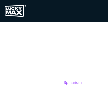
Spinarium no deposit
code : les étapes
pour obtenir des
crédits gratuits
Dans cet article, nous allons explorer comment obtenir
des crédits gratuits sur le site de
Spinarium
grâce à des
codes de dépôt. Nous aborderons les étapes
nécessaires pour bénéficier de ces offres, les différents
types de bonus disponibles, ainsi que des conseils
pratiques pour maximiser votre expérience de jeu. Que