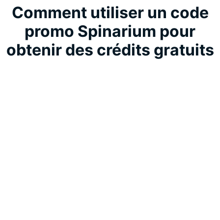
Comment utiliser un code
promo Spinarium pour
obtenir des crédits gratuits
L’utilisation d’un
code promo Spinarium
est une étape
cruciale pour tirer parti des offres de bonus. Voici un
guide étape par étape pour vous aider :
Créez un compte sur le site de Spinarium en
remplissant les informations requises.
Lors de l’inscription, recherchez la section dédiée
aux codes de bonus ou aux promotions.
Entrez le code promo correspondant au bonus
sans dépôt que vous souhaitez activer.
Validez votre inscription et attendez la
confirmation de l’activation du bonus.
En respectant ces étapes, vous pourrez facilement