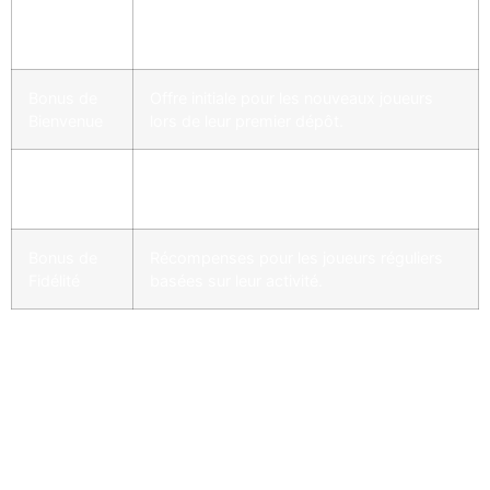
Type de
Description
Bonus
Bonus de
Offre initiale pour les nouveaux joueurs
Bienvenue
lors de leur premier dépôt.
Bonus de
Pourcentage supplémentaire sur les
Dépôt
dépôts effectués.
Bonus de
Récompenses pour les joueurs réguliers
Fidélité
basées sur leur activité.
En plus de ces bonus, le
spinarium casino bonus code
peut également offrir des tours gratuits sur certaines
machines à sous, ce qui est parfait pour ceux qui
aiment essayer les nouvelles fonctionnalités des jeux
sans débourser de l’argent. Ces promotions sont mises
à jour régulièrement, donc il vaut la peine de rester