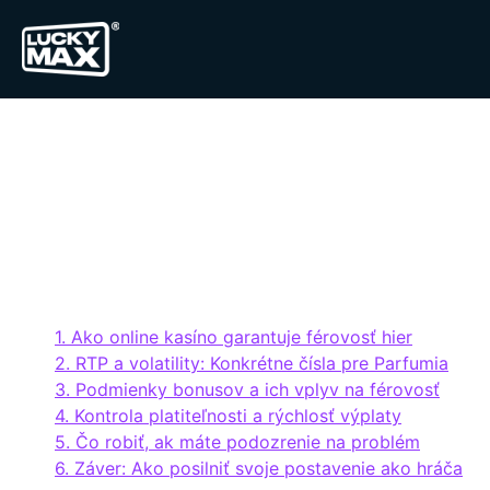
Sú hry od Parfumia
zmanipulované?
Vysvetlenie férovosti
Obsah
1. Ako online kasíno garantuje férovosť hier
2. RTP a volatility: Konkrétne čísla pre Parfumia
3. Podmienky bonusov a ich vplyv na férovosť
4. Kontrola platiteľnosti a rýchlosť výplaty
5. Čo robiť, ak máte podozrenie na problém
6. Záver: Ako posilniť svoje postavenie ako hráča