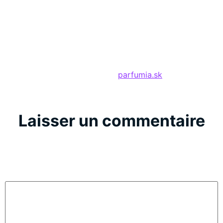
licencií, nezávislých auditov a regulácie je
pravdepodobnosť takéhoto podvodu veľmi nízka.
Férovosť je však obojsmerná: vy ako hráč musíte hrať
zodpovedne. Vždy si nastavte limit času a peňazí, hrajte
len s prehľadom o pravidlách a vyhýbajte sa honbe za
stratami. Pre kompletný prehlad hier a ich podmienok
navštívte oficiálne stránky na
parfumia.sk
. Pamätajte, že
hry majú byť zábavou, a tá môže byť férová, ak vy aj
prevádzkovateľ dodržiavate pravidlá.
Laisser un commentaire
Votre adresse e-mail ne sera pas publiée.
Les champs
obligatoires sont indiqués avec
*
Commentaire
*