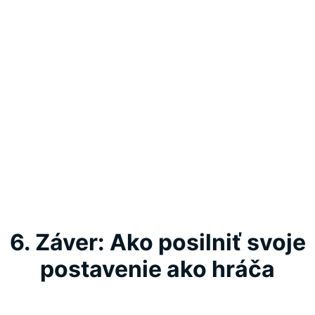
výhry), postupujte systematicky:
Kontaktujte prvú líniu podpory cez live chat alebo
email s konkrétnym popisom problému.
Vyžadujte konkrétny odkaz na pravidlá, ktoré
údajne porušujete.
Ak sa nedohodnete, požiadajte o eskaláciu k
vyššiemu vedeniu.
Ako poslednú inštanciu kontaktujte dozorný orgán
– Slovenskú komisiu pre hazardné hry, ktorej
licenciu Parfumia vlastní.
Férová prevádzka bude ochotná problémy riešiť a
poskytnúť vysvetlenie.
6. Záver: Ako posilniť svoje
postavenie ako hráča
Sú hry v Parfumia rigged? Na základe dostupných