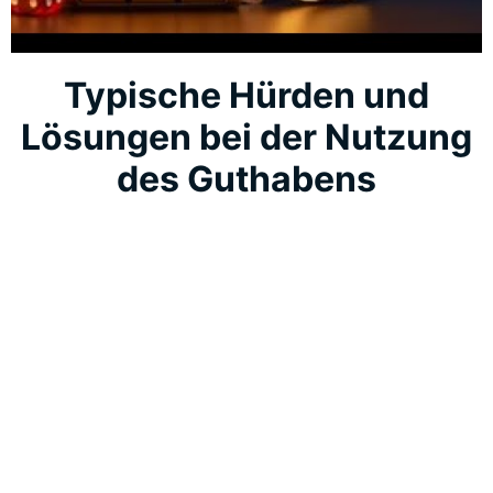
Typische Hürden und
Lösungen bei der Nutzung
des Guthabens
Ein häufiges Problem ist die Verwirrung um den Status
der Credits. Viele denken, es handele sich um sofort
verfügbares Bargeld. Die Wahrheit ist: Die
Vulkanvegas
free spins
und Free Play Credits sind an eine
Wettanforderung gebunden. Meistens liegt diese bei
35x bis 45x des Bonusbetrags. Ein weiterer Stolperstein
ist die maximale Einsatzhöhe während der
Umsatzphase, die oft auf 5 EUR pro Spin begrenzt ist.
Solltest du Probleme mit der Aktivierung haben, prüfe
zuerst deine E-Mail auf den Bestätigungslink und ob du