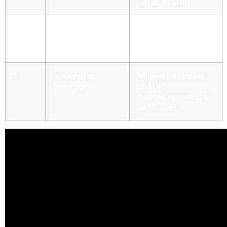
(oft ab 10 EUR)
4
Umsatzanforderung
35x bis 45x der
Bonus- und
Einzahlungssumme
5
Auszahlung
Mindestauszahlung:
beantragen
20 EUR,
Bearbeitungszeit: 24–
48 Stunden