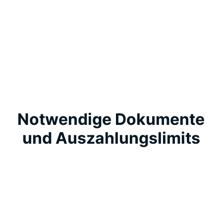
zählen, leisten Tischspiele wie Roulette oder Blackjack
nur 5–10 % Beitrag. Ein genauer Blick auf die Spiele mit
dem höchsten RTP ist lohnenswert. Die meisten Slots
bei
vulkanvegas
haben einen RTP zwischen 96 % und
97,5 %. Das bedeutet, dass du langfristig etwa 96–97,5
% deiner Einsätze statistisch zurückerhältst. Wähle
Spiele wie Book of Dead (RTP 96,21 %) oder Starburst
(RTP 96,09 %), um deine Bonusbedingungen effizient zu
erfüllen.
Notwendige Dokumente
und Auszahlungslimits
Bevor du eine Auszahlung beantragen kannst, ist eine
Verifizierung deines Kontos Pflicht. Du musst folgende
Dokumente hochladen:
Gültiger Personalausweis oder Reisepass (Vorder-
und Rückseite)