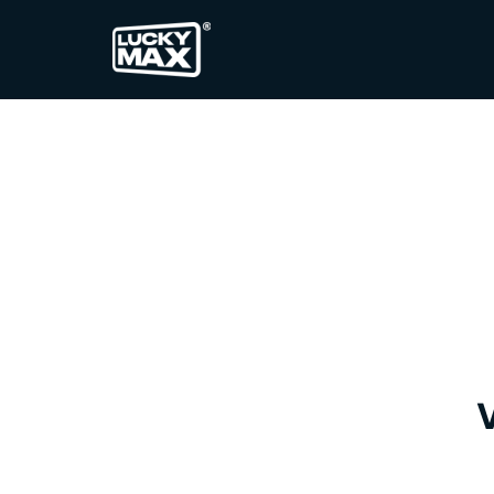
Waarom Pay and P
is
In de snel evoluerende wereld van online gok
ervaring zonder registratie. Of je nu een do
Het concept is eenvoudig: je stort met iDEAL 
wachttijden. Bovendien biedt Pay and Play NL e
systeem is. Wil je de beste opties vergelijke
Een van de grootste voordelen is de snelheid 