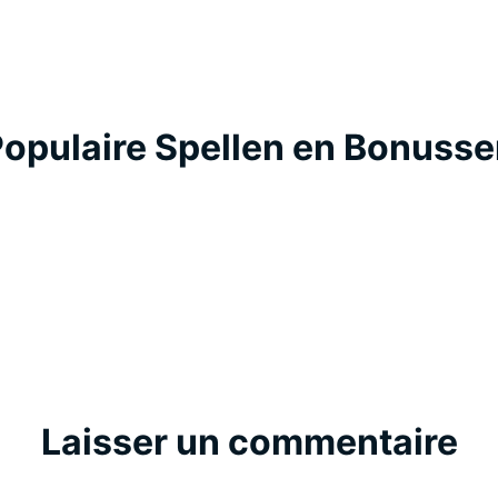
 is er geen gedoe met wachtwoorden of accounts; je speelt 
t het hele proces.
kelijk door de naadloze integratie met lokale betaalmethod
open. Het is ontworpen voor de moderne speler die waarde 
opulaire Spellen en Bonuss
ieve bonussen voor directe stortingen. Denk aan gratis sp
ten. De spellenbibliotheek wordt constant bijgewerkt met 
teit of tafelspellen zoals blackjack en roulette, er is voor 
r dan vanuit je eigen woonkamer.
e spelen. Pay and Play NL moedigt dit aan met tools zoals st
t oog voor de veiligheid van de speler. Probeer het zelf 
Laisser un commentaire
 champs obligatoires sont indiqués avec
*