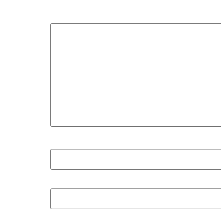
Commentaire
*
Nom
*
E-mail
*