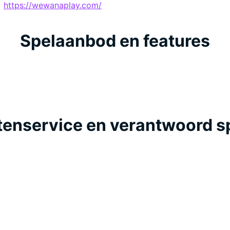
n
https://wewanaplay.com/
voor handige tips en informatie.
Spelaanbod en features
nbod, van honderden slots tot live casinospellen. De spel
g. Dit garandeert een hoge kwaliteit en eerlijke kansen. D
t spelen. De storting- en opnamemethoden zijn divers, waaro
tenservice en verantwoord s
7 bereikbaar via live chat en e-mail. Ze zijn snel en behul
de aan verantwoord spelen. Ze bieden tools zoals stortingsl
kt Top 10 Casino NL een verantwoorde keuze voor iedereen 
stekend spelaanbod met betrouwbaarheid en goede service.
o heeft het allemaal. Probeer het zelf en ontdek waarom he
 ervaring te genieten!