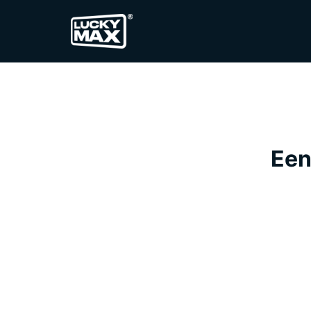
Waarom Top 10 Cas
gokken
Een
Online gokken is in Nederland enorm populair
scala aan spellen, van klassieke tafelspellen 
uitstekende klantenservice. Of je nu een door
Bovendien is het volledig in het Nederlands, 
Een van de grootste voordelen van Top 10 Cas
betekent dat het voldoet aan strenge eisen o
promoties. Bijvoorbeeld, nieuwe spelers kunn