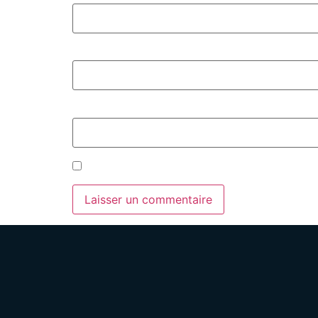
E-mail
*
Site web
Enregistrer mon nom, mon e-mail et mon si