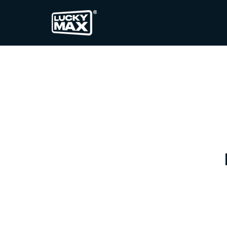
Waarom Vegas Her
Nederlandse Spel
Online gokken in Nederland is de afgelopen 
opties voor spelers die op zoek zijn naar een
royale bonussen en een gebruiksvriendelijk pl
Wat Vegas Hero Casino NL bijzonder maakt, i
ontwerp dat je het gevoel geeft alsof je in e
roulette, de collectie is zorgvuldig samenge
casinospellen, waarbij je in real-time met ec