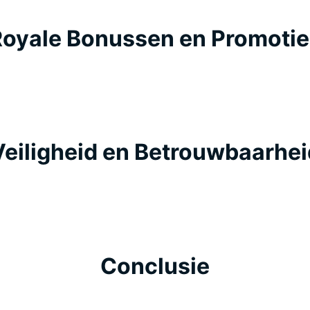
oegang hebt tot je favoriete spellen.
Royale Bonussen en Promotie
 Hero Casino NL zijn de genereuze bonussen. Nieuwe spele
en gratis spins. Maar het stopt daar niet: het casino biedt
n. Deze extra’s geven je meer speeltijd en kansen om te w
lezen, maar over het algemeen zijn de aanbiedingen eerlijk
Veiligheid en Betrouwbaarhei
 je in veilige handen bent. Vegas Hero Casino NL is volledi
bied van eerlijk spel en gegevensbescherming. Het casino 
nanciële informatie te beveiligen. Daarnaast worden alle sp
ft je gemoedsrust terwijl je geniet van je favoriete spellen.
Conclusie
e voor Nederlandse spelers die op zoek zijn naar een betr